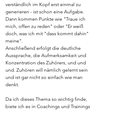
verständlich im Kopf erst einmal zu 
generieren - ist schon eine Aufgabe.
Dann kommen Punkte wie "Traue ich 
mich, offen zu reden" oder "Er weiß 
doch, was ich mit "dass kommt dahin" 
meine".
Anschließend erfolgt die deutliche 
Aussprache, die Aufmerksamkeit und 
Konzentration des Zuhörers, und und 
und. Zuhören will nämlich gelernt sein 
und ist gar nicht so einfach wie man 
denkt.
Da ich dieses Thema so wichtig finde, 
biete ich es in Coachings und Trainings 
immer wieder an. Dabei ist z.B. auch 
eine bestimmte Atem- und 
Meditations-Technik sehr wirkungsvoll, 
gut aktiv zuhören zu können. Ihre 