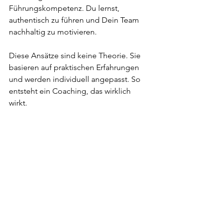
Führungskompetenz. Du lernst, 
authentisch zu führen und Dein Team 
nachhaltig zu motivieren.
Diese Ansätze sind keine Theorie. Sie 
basieren auf praktischen Erfahrungen 
und werden individuell angepasst. So 
entsteht ein Coaching, das wirklich 
wirkt.
Warum lohnt sich 
Manager Coaching in 
Moers gerade jetzt?
Die Anforderungen an Führungskräfte 
steigen ständig. Digitalisierung, 
Globalisierung und schnelle 