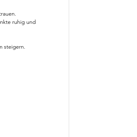
trauen.
unkte ruhig und 
 steigern.