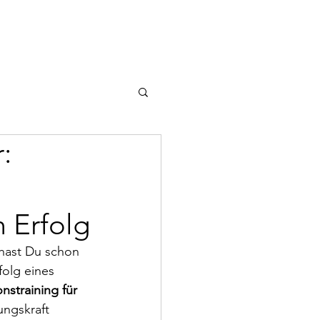
:
 Erfolg
hast Du schon 
folg eines 
straining für 
ungskraft 