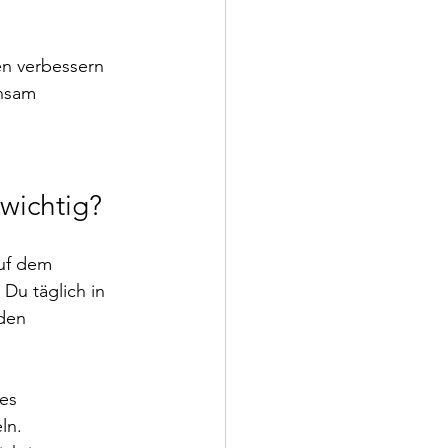
n verbessern 
nsam 
wichtig?
uf dem 
Du täglich in 
den 
es 
ln.