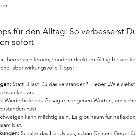
ern.
pps für den Alltag: So verbesserst D
on sofort
r theoretisch lernen, sondern direkt im Alltag besser k
ache, aber wirkungsvolle Tipps:
agen:
 Statt „Hast Du das verstanden?“ lieber „Wie siehs
achdenken an.
n:
 Wiederhole das Gesagte in eigenen Worten, um sich
verstanden hast.
Schweigen kann mächtig sein. Es gibt Raum für Reflexion 
sam bist.
kungen:
 Schalte das Handy aus, schau Deinem Gegenübe