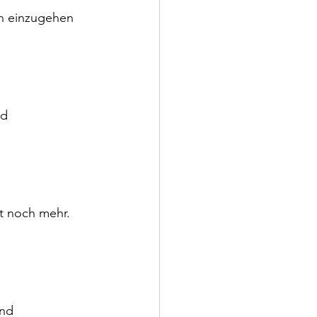
n einzugehen 
nd 
t noch mehr. 
nd 