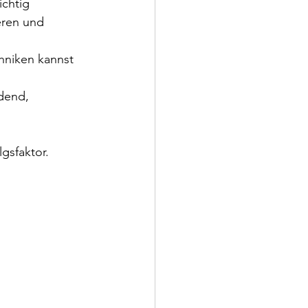
ichtig 
eren und 
hniken kannst 
dend, 
gsfaktor. 