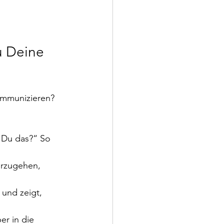
u Deine 
ommunizieren? 
t Du das?“ So 
erzugehen, 
und zeigt, 
r in die 