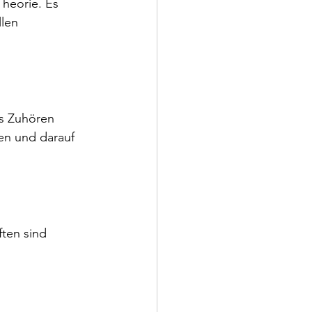
heorie. Es 
len 
es Zuhören 
en und darauf 
ten sind 