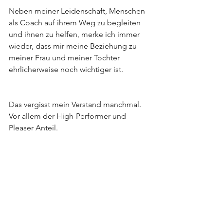
Neben meiner Leidenschaft, Menschen 
als Coach auf ihrem Weg zu begleiten 
und ihnen zu helfen, merke ich immer 
wieder, dass mir meine Beziehung zu 
meiner Frau und meiner Tochter 
ehrlicherweise noch wichtiger ist.
Das vergisst mein Verstand manchmal. 
Vor allem der High-Performer und 
Pleaser Anteil.
Heute um 10:30 spreche ich mit einer 
Kollegin hier auf LinkedIn live per 
Audio über das Thema Beziehung.